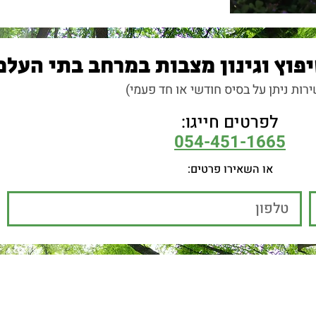
דהים איך משפט אחד שכל כך מתקשר למנוח יכ
חס לרצון המשפחה. חשוב להבין ולראות מראש
ור העובדה שהדפסה על אבן ובמיוחד על שיש ה
ה ליכולות ההדפסה ולרמת הגימור ולאיך שזה 
וב על מצבות, יודע בזכות הניסיון שלו להגיע 
 להטביע כיתוב על מצבת יקירהם, אך לפעמים ה