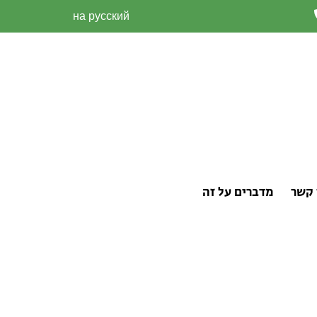
на русский
מאוד היום בבתי העלמין.
אב והאם, תאריך הלידה
סיף קטע כתיבה אישי של
יו או אחד מתכונותיו
 משפחות שמעדיפות לצטט
חת ממידותיו או הנהגות
 קשר
מדברים על זה
ן של גוש דן