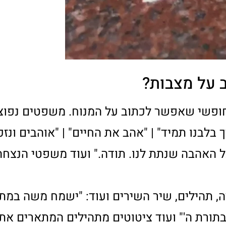
 מצבות
מצבות
? אנו כאן לשירותכם. עם ניסיון רב ובסב
ר עבורכם ועבור מצבת יקירכם.
פוץ וגינון מצבות במרחב בתי העלמי
רות ניתן על בסיס חודשי או חד פעמי)
לפרטים חייגו:
054-451-1665
או השאירו פרטים: