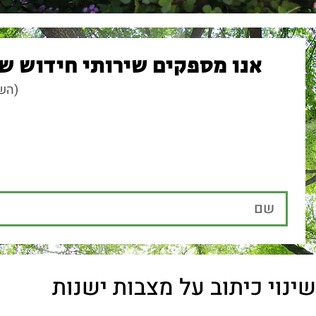
אליי ומשתפים אותי באנרגיות טעונות רגש. מ
ניצוצות כ"כ גדולים גם אחרי 20 ו-30 שנה".
דווקא בגלל זה אומר גולן, חשוב מאוד להתיי
מדמיינת כדי להגיע לרמה המדויקת. במיוחד לא
"עם השנים למדתי איך להתאים את רצון המשפח
גולן, שמאחוריו מאות פרויקטים מסוג זה של כית
עבור רצון המשפחה.
"לפעמים גם נעצרות לנו המילים…"
זה בוודאי נפוץ שישנן משפחות אשר מעוניינות