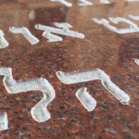
אז באמת כפי שכתבנו מוקדם יותר, יש משפט 
או קטעי שירה שחיברו על המנוח, לדוגמא: "זכרך 
והפרחים, על הציפורים והפרפרים, על החיים ו
בני המשפחה.
כמו כן יש משפחות שבוחרות לצטט מתוך התורה,
שנזדכה ביסורים" | "אשרי תמימי דרך ההולכים 
האדם.
אנו בבר גינון מצבות בהחלט ממליצים להרגיש 
תשומת הלב למחשבה אודות הכתיבה. כמו כן אנ
בנוסף, תוכלו לצפות במגוון
תמונות של מצבות
או