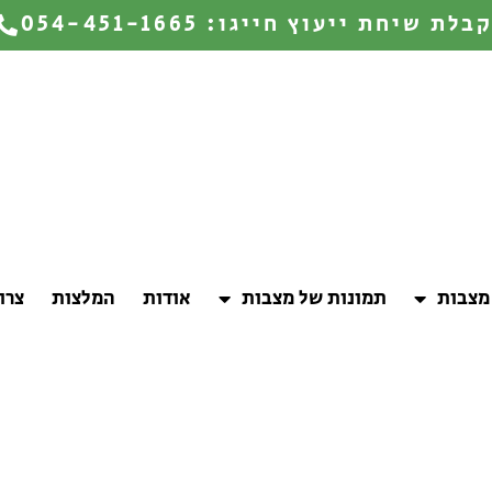
בלת שיחת ייעוץ חייגו: 054-451-1665
כיתוב על מצבות שיש או אבן נפוץ 
נהוג לכתוב את שם הנפטר, שם ה
העברי, תאריך הפטירה העברי ולהו
בני המשפחה שמתאר את אורח חי
הבולטות של הנפטר. כמו כן, ישנן
קטע משיר או מתהילים שמתאר את א
חייו של המנוח.
מצבות
תמונות של מצבות
אודות
המלצות
צרו
פוץ וגינון מצבות במרחב בתי העלמי
רות ניתן על בסיס חודשי או חד פעמי)