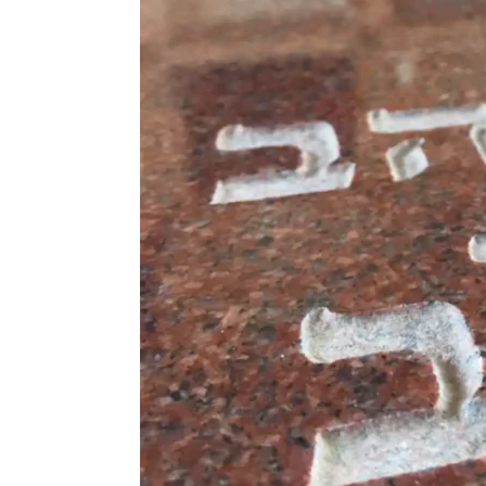
חופשי שאפשר לכתוב על המנוח. משפטים נפו
בלבנו תמיד" | "אהב את החיים" | "אוהבים ונזכ
על האהבה שנתת לנו. תודה." ועוד משפטי הנצח
 תהילים, שיר השירים ועוד: "ישמח משה במתנ
בתורת ה'" ועוד ציטוטים מתהילים המתארים את 
חופשי ולכתוב את שעל ליבכם. מדובר על נושא 
ו מזמינים אתכם להתייעץ ונשמח לתת את המע
תן גולן עזרי יעיש טיפח לאורך השנים.